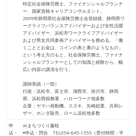
特定社会保険労務士、ファイナンシャルプランナ
ー、国家資格キャリアコンサルタント。
2009年静岡県社会保険労務士会登録後、静岡県ワ
ークライフバランスアドバイザーおよび女性活躍
アドバイザー、浜松市ワークライフアドバイザー
および男女共同参画アドバイザーを務める。「働
くこととお金は、コインの表と裏のようなもの」
という考え方のもと、社会保険労務士、ファイナ
ンシャルプランナーとしての知識と経験から、幅
広い内容の講演を行う。
講師実績（一部）
行政：浜松市、富士市、湖西市、掛川市、静岡
県、浜松西税務署、ハローワーク他多数
企業：ヤマハ発動機、スズキ、矢崎総業、共和レ
ザー、ホンダ販売、ローム浜松他多数
申
㈱まちづくり藤枝
込・
◉申込・問合 TEL054-645-1555（受付時間：平