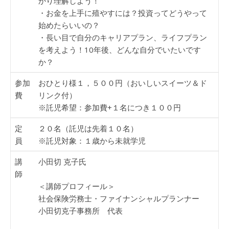
かり理解しよう！
・お金を上手に殖やすには？投資ってどうやって
始めたらいいの？
・長い目で自分のキャリアプラン、ライフプラン
を考えよう！10年後、どんな自分でいたいです
か？
参加
おひとり様１，５００円（おいしいスイーツ＆ド
費
リンク付）
※託児希望：参加費+１名につき１００円
定
２０名（託児は先着１０名）
員
※託児対象：１歳から未就学児
講
小田切 克子氏
師
＜講師プロフィール＞
社会保険労務士・ファイナンシャルプランナー
小田切克子事務所 代表